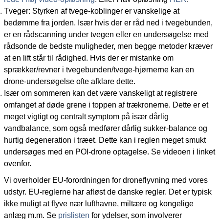
Tveger: Styrken af tvege-koblinger er vanskelige at
bedømme fra jorden. Især hvis der er råd ned i tvegebunden,
er en rådscanning under tvegen eller en undersøgelse med
rådsonde de bedste muligheder, men begge metoder kræver
at en lift står til rådighed. Hvis der er mistanke om
sprækker/revner i tvegebunden/tvege-hjørnerne kan en
drone-undersøgelse ofte afklare dette.
Især om sommeren kan det være vanskeligt at registrere
omfanget af døde grene i toppen af trækronerne. Dette er et
meget vigtigt og centralt symptom på især dårlig
vandbalance, som også medfører dårlig sukker-balance og
hurtig degeneration i træet. Dette kan i reglen meget smukt
undersøges med en POI-drone optagelse. Se videoen i linket
ovenfor.
Vi overholder EU-forordningen for droneflyvning med vores
udstyr. EU-reglerne har afløst de danske regler. Det er typisk
ikke muligt at flyve nær lufthavne, miltære og kongelige
anlæg m.m. Se
prislisten
for ydelser, som involverer