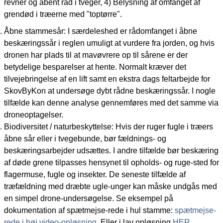
revner og åbent råd i tveger, 4) Belysning af omfanget af
grendød i træerne med "toptørre".
Åbne stammesår: I særdeleshed er rådomfanget i åbne
beskæringssår i reglen umuligt at vurdere fra jorden, og hvis
dronen har plads til at mavøvrere op til sårene er der
betydelige besparelser at hente. Normalt kræver det
tilvejebringelse af en lift samt en ekstra dags feltarbejde for
SkovByKon at undersøge dybt rådne beskæringssår. I nogle
tilfælde kan denne analyse gennemføres med det samme via
droneoptagelser.
Biodiversitet / naturbeskyttelse: Hvis der ruger fugle i træers
åbne sår eller i tvegebunde, bør fældnings- og
beskæringsarbejder udsættes. I andre tilfælde bør beskæring
af døde grene tilpasses hensynet til opholds- og ruge-sted for
flagermuse, fugle og insekter. De seneste tilfælde af
træfældning med dræbte ugle-unger kan måske undgås med
en simpel drone-undersøgelse. Se eksempel på
dokumentation af spætmejse-rede i hul stamme:
spætmejse-
rede i høj video-opløsning
. Eller i lav opløsning
HER
.