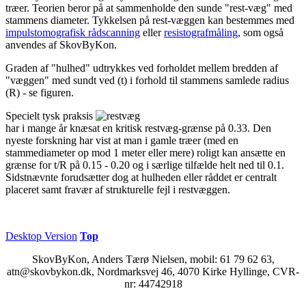
træer. Teorien beror på at sammenholde den sunde "rest-væg" med
stammens diameter. Tykkelsen på rest-væggen kan bestemmes med
impulstomografisk rådscanning
eller
resistografmåling
, som også
anvendes af SkovByKon.
Graden af "hulhed" udtrykkes ved forholdet mellem bredden af
"væggen" med sundt ved (t) i forhold til stammens samlede radius
(R) - se figuren.
Specielt tysk praksis
har i mange år knæsat en kritisk restvæg-grænse på 0.33. Den
nyeste forskning har vist at man i gamle træer (med en
stammediameter op mod 1 meter eller mere) roligt kan ansætte en
grænse for t/R på 0.15 - 0.20 og i særlige tilfælde helt ned til 0.1.
Sidstnævnte forudsætter dog at hulheden eller råddet er centralt
placeret samt fravær af strukturelle fejl i restvæggen.
Desktop Version
Top
SkovByKon, Anders Tærø Nielsen, mobil: 61 79 62 63,
atn@skovbykon.dk, Nordmarksvej 46, 4070 Kirke Hyllinge, CVR-
nr: 44742918