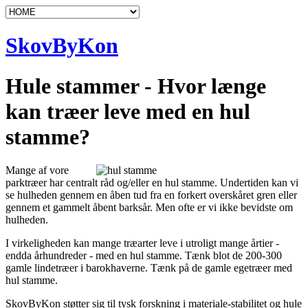
SkovByKon
Hule stammer - Hvor længe
kan træer leve med en hul
stamme?
Mange af vore
parktræer har centralt råd og/eller en hul stamme. Undertiden kan vi
se hulheden gennem en åben tud fra en forkert overskåret gren eller
gennem et gammelt åbent barksår. Men ofte er vi ikke bevidste om
hulheden.
I virkeligheden kan mange træarter leve i utroligt mange årtier -
endda århundreder - med en hul stamme. Tænk blot de 200-300
gamle lindetræer i barokhaverne. Tænk på de gamle egetræer med
hul stamme.
SkovByKon støtter sig til tysk forskning i materiale-stabilitet og hule