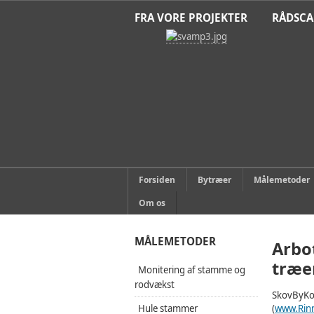
FRA VORE PROJEKTER
RÅDSC
Forsiden
Bytræer
Målemetoder
Om os
MÅLEMETODER
Arbo
træer
Monitering af stamme og
rodvækst
SkovByKon
Hule stammer
(
www.Rin