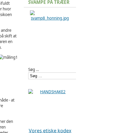
SVAMPE PÅ TRÆER
ifuldt
ær hvor
isikoen
e andre
å skift at
waren en
.
Søg …
måde - at
re
nner den
eren
Vores etiske kodex
eder.