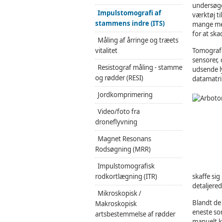
undersøgel
Impulstomografi af
værktøj t
stammens indre (ITS)
mange men
for at sk
Måling af årringe og træets
vitalitet
Tomografe
sensorer,
Resistograf måling - stamme
udsende ly
og rødder (RESI)
datamatri
Jordkomprimering
Video/foto fra
droneflyvning
Magnet Resonans
Rodsøgning (MRR)
Impulstomografisk
rodkortlægning (ITR)
skaffe sig
detaljere
Mikroskopisk /
Blandt de
Makroskopisk
eneste so
artsbestemmelse af rødder
manuelt k