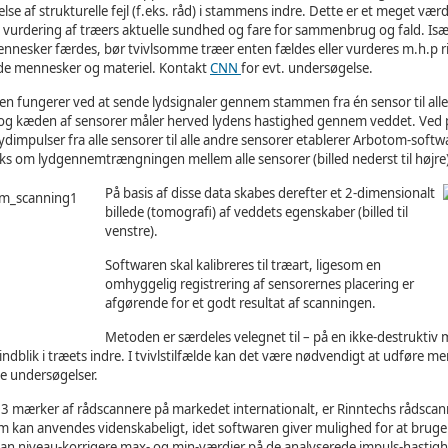
se af strukturelle fejl (f.eks. råd) i stammens indre. Dette er et meget værd
il vurdering af træers aktuelle sundhed og fare for sammenbrug og fald. Is
nesker færdes, bør tvivlsomme træer enten fældes eller vurderes m.h.p r
ade mennesker og materiel. Kontakt
CNN
for evt. undersøgelse.
n fungerer ved at sende lydsignaler gennem stammen fra én sensor til all
 og kæden af sensorer måler herved lydens hastighed gennem veddet. Ved p
dimpulser fra alle sensorer til alle andre sensorer etablerer Arbotom-soft
ks om lydgennemtrængningen mellem alle sensorer (billed nederst til højre)
På basis af disse data skabes derefter et 2-dimensionalt
billede (tomografi) af veddets egenskaber (billed til
venstre).
Softwaren skal kalibreres til træart, ligesom en
omhyggelig registrering af sensorernes placering er
afgørende for et godt resultat af scanningen.
Metoden er særdeles velegnet til – på en ikke-destruktiv 
 indblik i træets indre. I tvivlstilfælde kan det være nødvendigt at udføre me
de undersøgelser.
 3 mærker af rådscannere på markedet internationalt, er Rinntechs rådsca
m kan anvendes videnskabeligt, idet softwaren giver mulighed for at brug
an niveau-korrigere max- og min-værdier på de analyserede impuls-hastigh