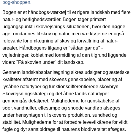
bog-shoppen.
Bogen er et håndbogs-værktøj til et rigere landskab med flere
natur- og herlighedsværdier. Bogen tager primært
udgangspunkt i skovrejsnings-situationen, hvor den nøgne
ager omdannes til skov og natur, men værktøjerne er også
relevante for omlægning af skov og forvaltning af natur-
arealer. Håndbogens tilgang er "sådan gør du" -
vejledninger, koblet med formidling af den tilgrund liggende
viden: "Få skovlen under" dit landskab.
Gennem landskabsplanlægning sikres udsigter og æstetiske
kvaliteter afstemt med skovens genskabelse, placering af
lysåbne naturtyper og funktionsdifferentierede skovbryn.
Skovrejsningsstrategi og det åbne lands naturtyper
gennemgås detaljeret. Mulighederne for genskabelse af
søer, vandhuller, ellesumpe og snoede vandløb afsøges
under hensyntagen til skovens produktion, sundhed og
stabilitet. Mulighederne for at forbedre levevilkårene for vildt,
fugle og dyr samt bidrage til naturens biodiversitet afsøges.