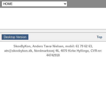
Desktop Version
Top
SkovByKon, Anders Tærø Nielsen, mobil: 61 79 62 63,
atn@skovbykon.dk, Nordmarksvej 46, 4070 Kirke Hyllinge, CVR-nr:
44742918