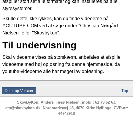
afspiller stort set alle formater og kan installeres på alle
styresystemer.
Skulle dette ikke lykkes, kan du finde videoerne på
YOUTUBE.COM ved at søge under "Christian Nørgård
Nielsen" eller "Skovbykon".
Til undervisning
Skal videoerne vises på storskærm, anbefales at afspille
videoerne med høj opløsning fra denne hjemmeside, da
youtube-videoerne alle har meget lav opløsning.
Desktop Version
Top
SkovByKon, Anders Tærø Nielsen, mobil: 61 79 62 63,
atn@skovbykon.dk, Nordmarksvej 46, 4070 Kirke Hyllinge, CVR-nr:
44742918