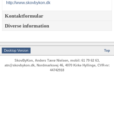
http://www.skovbykon.dk
Kontaktformular
Diverse information
Send en e-mail
*
Påkrævet felt
Navn
*
Desktop Version
Top
Email
*
SkovByKon, Anders Tærø Nielsen, mobil: 61 79 62 63,
atn@skovbykon.dk, Nordmarksvej 46, 4070 Kirke Hyllinge, CVR-nr:
44742918
Emne
*
Besked
*