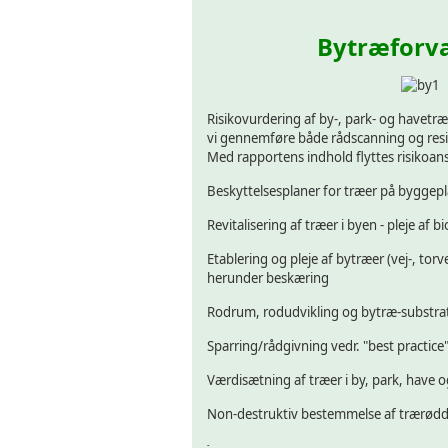
Bytræforva
Risikovurdering af by-, park- og havetræ
vi gennemføre både rådscanning og resis
Med rapportens indhold flyttes risikoan
Beskyttelsesplaner for træer på byggep
Revitalisering af træer i byen - pleje af b
Etablering og pleje af bytræer (vej-, torv
herunder beskæring
Rodrum, rodudvikling og bytræ-substra
Sparring/rådgivning vedr. "best practic
Værdisætning af træer i by, park, have o
Non-destruktiv bestemmelse af trærødd
-