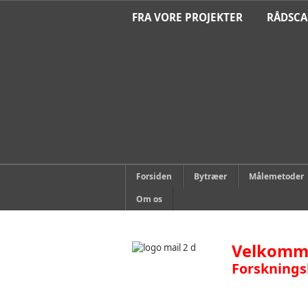
FRA VORE PROJEKTER
RÅDSC
Forsiden
Bytræer
Målemetoder
Om os
Velkomme
Forsknings