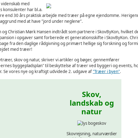
t videnskab med
s konsulenter har bl.a.
ere end 30 års praktisk arbejde med træer på egne ejendomme. Herige
aggrund med at have ”jord under neglene”.
 og Christian Mørk Hansen indtrådt som partnere i SkovByKon, hvilket de
spansion i opgaver samt forberede et generationsskifte i SkovByKon. Chri
lbage fra den daglige rådgivning og primært hellige sig forskning og formi
bejdet med træer!
ræer, skov og natur, skriver vi artikler og bøger,
gennemfører
rnes byggepladsplan" til beskyttelse af træer ved byggeri og events, h
r. Se vores nye og kraftigt udvidede 2. udgave af
"Træer i byen"
.
Skov,
landskab og
natur
Skovrejsning, naturværdier