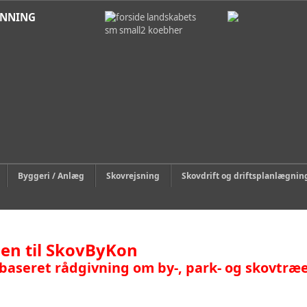
ANNING
Byggeri / Anlæg
Skovrejsning
Skovdrift og driftsplanlægnin
n til SkovByKon
baseret rådgivning om by-, park- og skovtræ